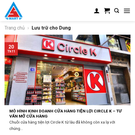
Skip
to
content
Trang chủ
›
Lưu trữ cho Dung
20
Th11
MÔ HÌNH KINH DOANH CỬA HÀNG TIỆN LỢI CIRCLE K – TƯ
VẤN MỞ CỬA HÀNG
Chuỗi cửa hàng tiện lợi Circle K từ lâu đã không còn xa lạ với
chúng...