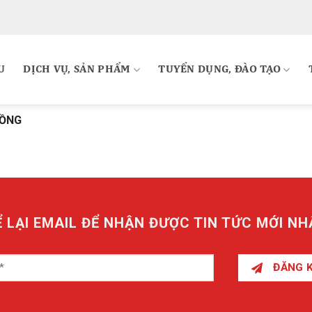
U
DỊCH VỤ, SẢN PHẨM
TUYỂN DỤNG, ĐÀO TẠO
ĐỒNG
Ể LẠI EMAIL ĐỂ NHẬN ĐƯỢC TIN TỨC MỚI NH
ĐĂNG 