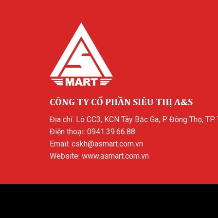
CÔNG TY CỔ PHẦN SIÊU THỊ A&S
Địa chỉ: Lô CC3, KCN Tây Bắc Ga, P. Đông Thọ, TP.
Điện thoại:
0941.39.66.88
Email:
cskh@asmart.com.vn
Website:
www.asmart.com.vn