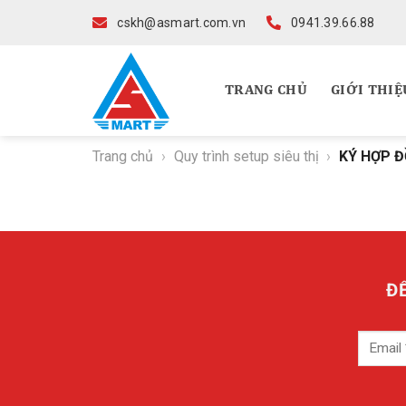
Skip
cskh@asmart.com.vn
0941.39.66.88
to
content
TRANG CHỦ
GIỚI THIỆ
Trang chủ
›
Quy trình setup siêu thị
›
KÝ HỢP 
Đ