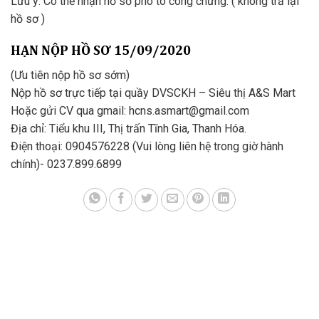
Lưu ý: Có thể nhận hồ sơ phô tô công chứng. ( không trả lại
hồ sơ )
HẠN NỘP HỒ SƠ 15/09/2020
(Ưu tiên nộp hồ sơ sớm)
Nộp hồ sơ trực tiếp tại quầy DVSCKH – Siêu thị A&S Mart
Hoặc gửi CV qua gmail: hcns.asmart@gmail.com
Địa chỉ: Tiểu khu III, Thị trấn Tĩnh Gia, Thanh Hóa.
Điện thoại: 0904576228 (Vui lòng liên hệ trong giờ hành
chính)- 0237.899.6899