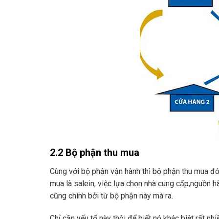
2.2 Bộ phận thu mua
Cùng với bộ phận vận hành thì bộ phận thu mua đón
mua là salein, việc lựa chọn nhà cung cấp,nguồn h
cũng chính bởi từ bộ phận này mà ra.
Chỉ cần yếu tố này thôi để biết nó khác biệt rất nh