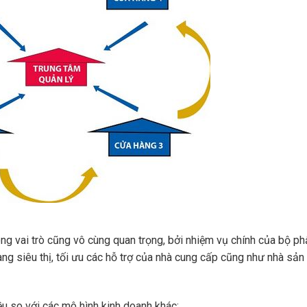
g vai trò cũng vô cùng quan trọng, bởi nhiệm vụ chính của bộ ph
àng siêu thị, tối ưu các hỗ trợ của nhà cung cấp cũng như nhà sản
iều so với các mô hình kinh doanh khác: