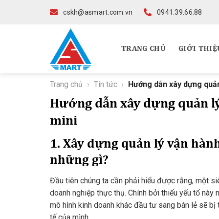
Skip
cskh@asmart.com.vn
0941.39.66.88
to
content
TRANG CHỦ
GIỚI THIỆ
Trang chủ
›
Tin tức
›
Hướng dẫn xây dựng quản l
Hướng dẫn xây dựng quản lý v
mini
1. Xây dựng quản lý vận hành
những gì?
Đầu tiên chúng ta cần phải hiểu được rằng, một siê
doanh nghiệp thực thụ. Chính bởi thiếu yếu tố này
mô hình kinh doanh khác đầu tư sang bán lẻ sẽ bị t
tế của mình.