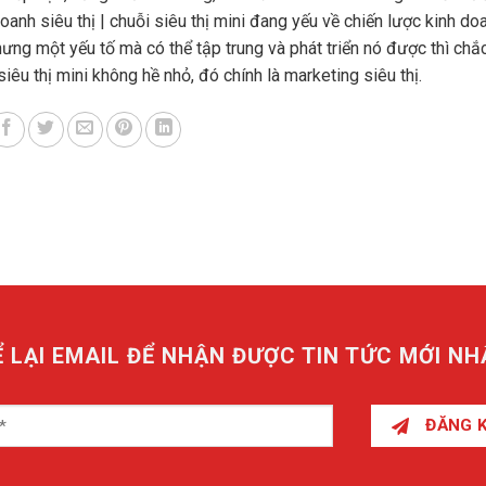
doanh siêu thị | chuỗi siêu thị mini đang yếu về chiến lược kinh do
hưng một yếu tố mà có thể tập trung và phát triển nó được thì chắ
 siêu thị mini không hề nhỏ, đó chính là marketing siêu thị.
Ể LẠI EMAIL ĐỂ NHẬN ĐƯỢC TIN TỨC MỚI NH
ĐĂNG 