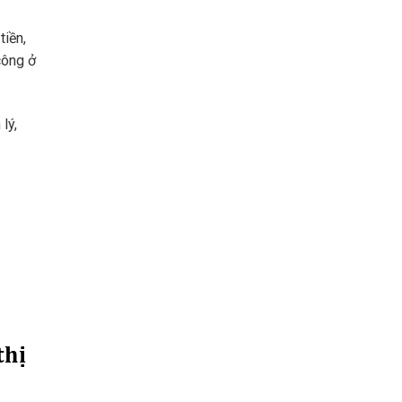
tiền,
công ở
lý,
thị