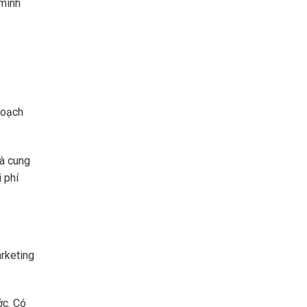
 mình
hoạch
hà cung
 phí
arketing
ớc. Có