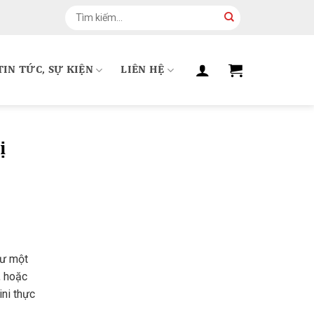
Tìm
kiếm:
TIN TỨC, SỰ KIỆN
LIÊN HỆ
ị
hư một
, hoặc
ini thực