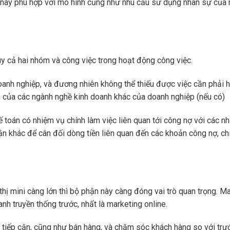
 này phù hợp với mô hình cũng như nhu cầu sử dụng nhân sự của
uy cả hai nhóm và công việc trong hoạt động công việc.
doanh nghiệp, và đương nhiên không thể thiếu được việc cần phải 
iền của các ngành nghề kinh doanh khác của doanh nghiệp (nếu có)
 toán có nhiệm vụ chính làm việc liên quan tới công nợ với các n
ận khác để cân đối dòng tiền liên quan đến các khoản công nợ, chi
thị mini càng lớn thì bộ phận này càng đóng vai trò quan trọng. M
anh truyền thống trước, nhất là marketing online.
c tiếp cận, cũng như bán hàng, và chăm sóc khách hàng so với trư