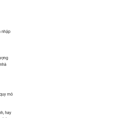
n nhập
lượng
 nhà
ó quy mô
nh, hay