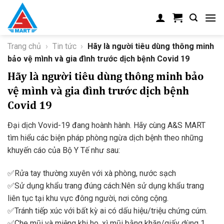
Skip
to
content
Trang chủ
›
Tin tức
›
Hãy là người tiêu dùng thông minh
bảo vệ mình và gia đình trước dịch bệnh Covid 19
Hãy là người tiêu dùng thông minh bảo
vệ mình và gia đình trước dịch bệnh
Covid 19
Đại dịch Vovid-19 đang hoành hành. Hãy cùng A&S MART
tìm hiểu các biện pháp phòng ngừa dịch bệnh theo những
khuyến cáo của Bộ Y Tế như sau:
✅Rửa tay thường xuyên với xà phòng, nước sạch
✅Sử dụng khẩu trang đúng cách:Nên sử dụng khẩu trang
liên tục tại khu vực đông người, nơi công cộng.
✅Tránh tiếp xúc với bất kỳ ai có dấu hiệu/triệu chứng cúm.
✅Che mũi và miệng khi ho, xì mũi bằng khăn/giấy dùng 1